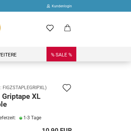
Kundenlogin
ail
swort
EITERE
% SALE %
Auf
.:
FIGZSTAPLEGRIPXL
)
 erstellen
 Griptape XL
den
ort vergessen?
le
Merkzettel
eferzeit:
1-3 Tage
10,90 EUR