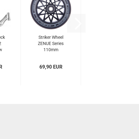
eck
Striker Wheel
2
ZENUE Series
w
110mm
schwarz...
R
69,90 EUR