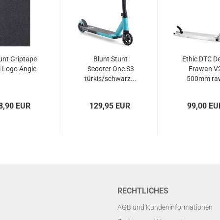
unt Griptape
Blunt Stunt
Ethic DTC D
i Logo Angle
Scooter One S3
Erawan V
türkis/schwarz...
500mm ra
8,90 EUR
129,95 EUR
99,00 EU
RECHTLICHES
AGB und Kundeninformationen