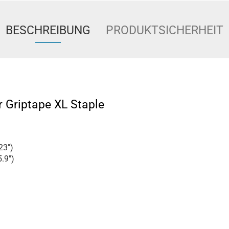
BESCHREIBUNG
PRODUKTSICHERHEIT
r Griptape XL Staple
23")
.9")